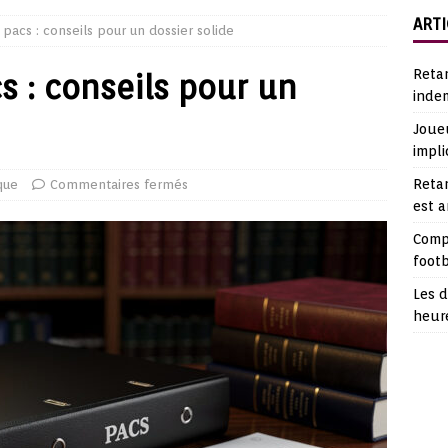
ARTI
 pacs : conseils pour un dossier solide
Reta
s : conseils pour un
indem
Joueu
impli
Retar
que
Commentaires fermés
est 
Comp
footb
Les d
heur