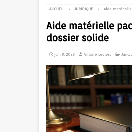
ACCUEIL
JURIDIQUE
Aide matérielle
Aide matérielle pac
dossier solide
juin 8, 2026
Antoire Leclerc
Juridi