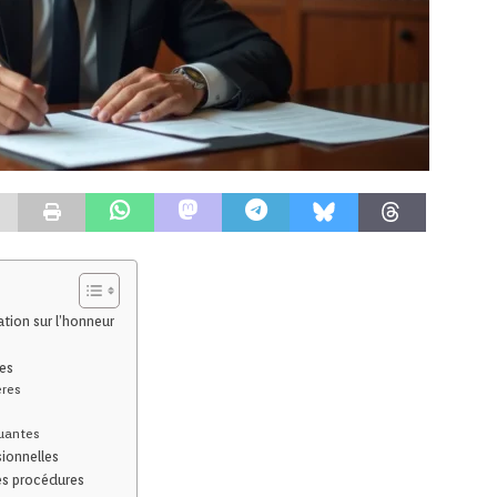
ation sur l’honneur
es
ères
nuantes
ionnelles
es procédures