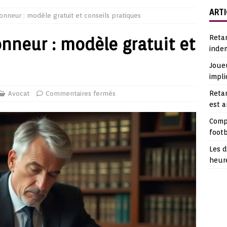
ARTI
honneur : modèle gratuit et conseils pratiques
Reta
onneur : modèle gratuit et
indem
Joueu
impli
Retar
Avocat
Commentaires fermés
est 
Comp
footb
Les d
heur