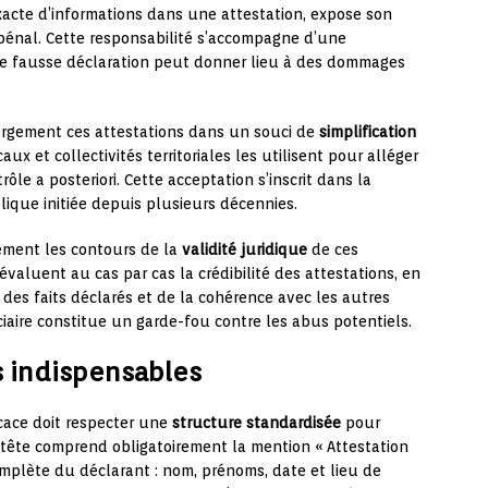
acte d’informations dans une attestation, expose son
pénal. Cette responsabilité s’accompagne d’une
une fausse déclaration peut donner lieu à des dommages
argement ces attestations dans un souci de
simplification
caux et collectivités territoriales les utilisent pour alléger
le a posteriori. Cette acceptation s’inscrit dans la
ique initiée depuis plusieurs décennies.
rement les contours de la
validité juridique
de ces
valuent au cas par cas la crédibilité des attestations, en
des faits déclarés et de la cohérence avec les autres
iaire constitue un garde-fou contre les abus potentiels.
 indispensables
cace doit respecter une
structure standardisée
pour
en-tête comprend obligatoirement la mention « Attestation
complète du déclarant : nom, prénoms, date et lieu de