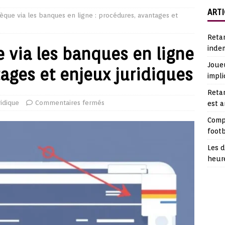
ARTI
èque via les banques en ligne : procédures, avantages et
Reta
 via les banques en ligne
indem
Joueu
tages et enjeux juridiques
impli
Retar
ridique
Commentaires fermés
est 
Comp
footb
Les d
heur