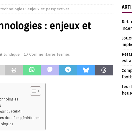
ARTI
otechnologies : enjeux et perspectives
Reta
hnologies : enjeux et
indem
Joueu
impli
Retar
Juridique
Commentaires fermés
est 
Comp
footb
Les d
heur
echnologies
s
difiés (OGM)
n des données génétiques
nologies