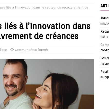
ARTI
iques liés à l’innovation dans le secteur du recouvrement de
Joueu
s liés à l’innovation dans
impli
Retar
uvrement de créances
est 
Comp
dique
Commentaires fermés
footb
Les d
heur
Peut 
suppl