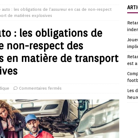
ARTI
e auto : les obligations de l’assureur en cas de non-respect
port de matières explosives
Reta
to : les obligations de
indem
Joueu
de non-respect des
impli
es en matière de transport
Retar
est 
ives
Comp
footb
dique
Commentaires fermés
Les d
heur