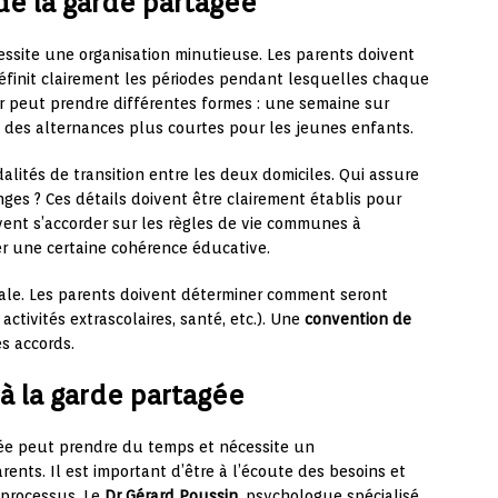
de la garde partagée
ssite une organisation minutieuse. Les parents doivent
éfinit clairement les périodes pendant lesquelles chaque
er peut prendre différentes formes : une semaine sur
 des alternances plus courtes pour les jeunes enfants.
dalités de transition entre les deux domiciles. Qui assure
nges ? Ces détails doivent être clairement établis pour
oivent s’accorder sur les règles de vie communes à
er une certaine cohérence éducative.
rale. Les parents doivent déterminer comment seront
, activités extrascolaires, santé, etc.). Une
convention de
s accords.
à la garde partagée
gée peut prendre du temps et nécessite un
nts. Il est important d’être à l’écoute des besoins et
 processus. Le
Dr Gérard Poussin
, psychologue spécialisé