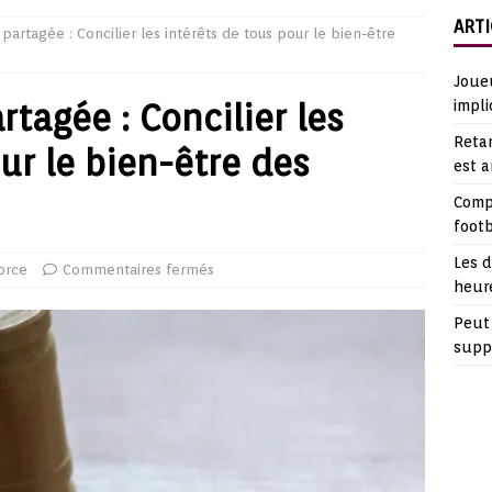
ARTI
partagée : Concilier les intérêts de tous pour le bien-être
Joueu
rtagée : Concilier les
impli
Retar
ur le bien-être des
est 
Comp
footb
Les d
orce
Commentaires fermés
heur
Peut 
suppl