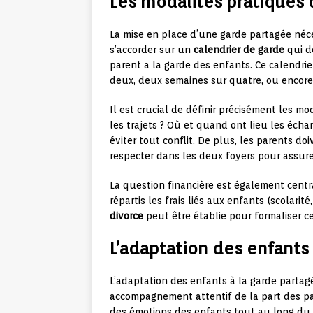
Les modalités pratiques 
La mise en place d’une garde partagée néce
s’accorder sur un
calendrier de garde
qui d
parent a la garde des enfants. Ce calendri
deux, deux semaines sur quatre, ou encore
Il est crucial de définir précisément les mo
les trajets ? Où et quand ont lieu les écha
éviter tout conflit. De plus, les parents d
respecter dans les deux foyers pour assur
La question financière est également cent
répartis les frais liés aux enfants (scolarité
divorce
peut être établie pour formaliser ce
L’adaptation des enfants 
L’adaptation des enfants à la garde parta
accompagnement attentif de la part des pare
des émotions des enfants tout au long du