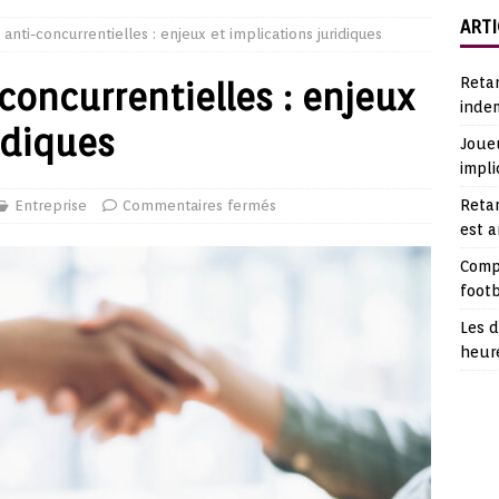
ARTI
 anti-concurrentielles : enjeux et implications juridiques
Reta
concurrentielles : enjeux
indem
idiques
Joueu
impli
Retar
Entreprise
Commentaires fermés
est 
Comp
footb
Les d
heur