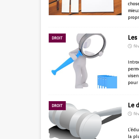
chose
mieux
propr
Les 
DROIT
fév
Intro
perme
visen
pour
Le 
DROIT
fév
L’édu
la pl