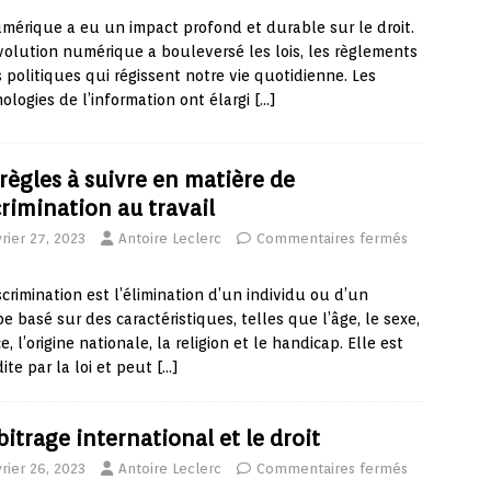
mérique a eu un impact profond et durable sur le droit.
volution numérique a bouleversé les lois, les règlements
s politiques qui régissent notre vie quotidienne. Les
ologies de l’information ont élargi
[…]
 règles à suivre en matière de
crimination au travail
rier 27, 2023
Antoire Leclerc
Commentaires fermés
scrimination est l’élimination d’un individu ou d’un
e basé sur des caractéristiques, telles que l’âge, le sexe,
ce, l’origine nationale, la religion et le handicap. Elle est
dite par la loi et peut
[…]
bitrage international et le droit
rier 26, 2023
Antoire Leclerc
Commentaires fermés