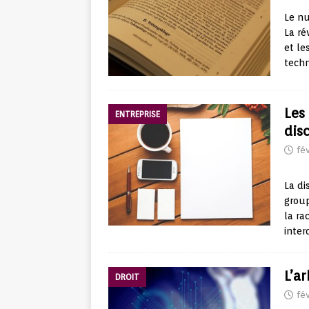
Le nu
La ré
et le
techn
Les
ENTREPRISE
dis
fév
La di
group
la ra
inter
L’ar
DROIT
fév