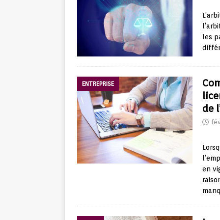
L’arb
l’arb
les p
diffé
Com
ENTREPRISE
lic
de 
fév
Lorsq
l’emp
en vi
rais
man