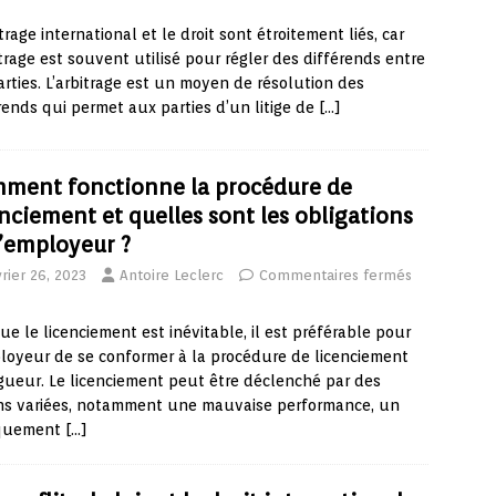
itrage international et le droit sont étroitement liés, car
itrage est souvent utilisé pour régler des différends entre
arties. L’arbitrage est un moyen de résolution des
rends qui permet aux parties d’un litige de
[…]
ment fonctionne la procédure de
enciement et quelles sont les obligations
l’employeur ?
rier 26, 2023
Antoire Leclerc
Commentaires fermés
ue le licenciement est inévitable, il est préférable pour
loyeur de se conformer à la procédure de licenciement
gueur. Le licenciement peut être déclenché par des
ons variées, notamment une mauvaise performance, un
quement
[…]