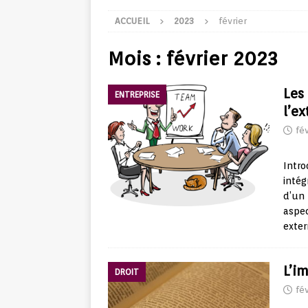
ACCUEIL
2023
février
Mois :
février 2023
Les
ENTREPRISE
l’e
fév
Intro
intég
d’un 
aspec
exter
L’i
DROIT
fév