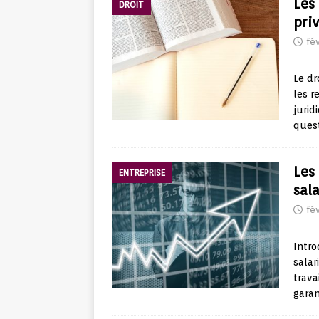
Les 
DROIT
pri
fév
Le dr
les r
jurid
quest
Les
ENTREPRISE
sala
fév
Intro
salar
trava
garan