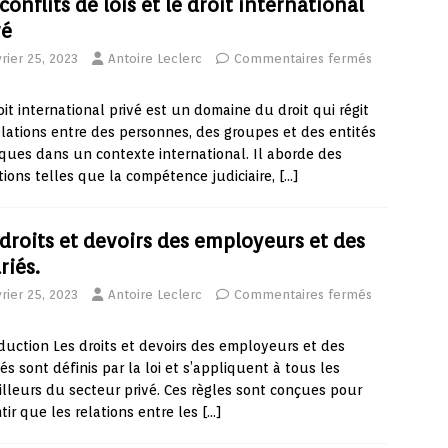
conflits de lois et le droit international
vé
rier 25, 2023
Antoire Leclerc
Commentaires fermés
oit international privé est un domaine du droit qui régit
elations entre des personnes, des groupes et des entités
iques dans un contexte international. Il aborde des
ions telles que la compétence judiciaire,
[…]
 droits et devoirs des employeurs et des
riés.
rier 25, 2023
Antoire Leclerc
Commentaires fermés
duction Les droits et devoirs des employeurs et des
iés sont définis par la loi et s’appliquent à tous les
illeurs du secteur privé. Ces règles sont conçues pour
tir que les relations entre les
[…]