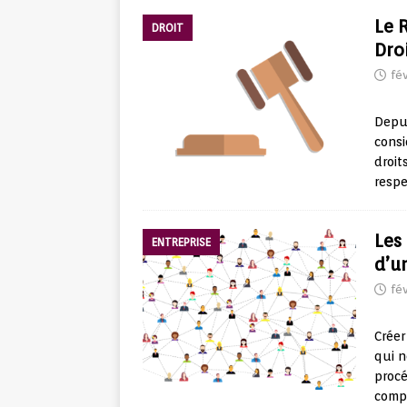
Le 
DROIT
Dro
fév
Depui
consi
droit
respe
Les
ENTREPRISE
d’u
fév
Créer
qui n
procé
compl