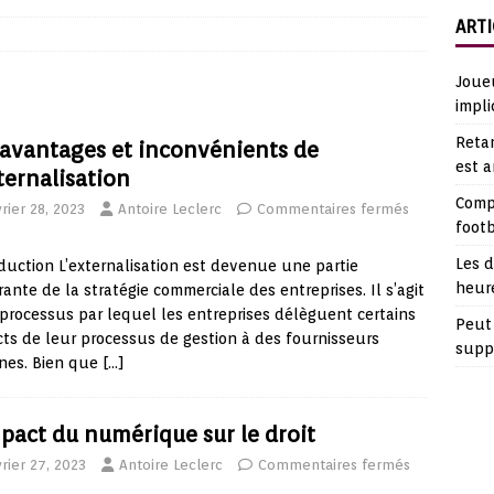
ARTI
Joueu
impli
Retar
 avantages et inconvénients de
est 
xternalisation
Comp
rier 28, 2023
Antoire Leclerc
Commentaires fermés
footb
Les d
duction L’externalisation est devenue une partie
heur
rante de la stratégie commerciale des entreprises. Il s’agit
processus par lequel les entreprises délèguent certains
Peut 
ts de leur processus de gestion à des fournisseurs
suppl
nes. Bien que
[…]
mpact du numérique sur le droit
rier 27, 2023
Antoire Leclerc
Commentaires fermés