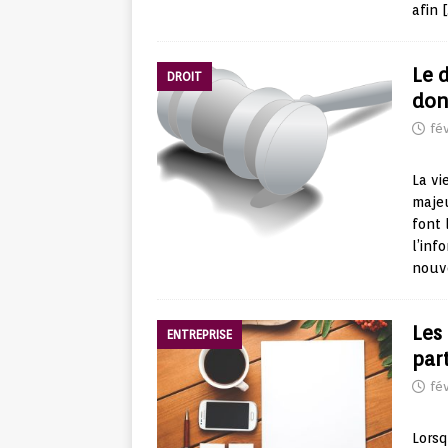
afin
Le d
DROIT
don
fév
La vi
majeu
font 
l’inf
nouv
Les
ENTREPRISE
part
fév
Lorsq